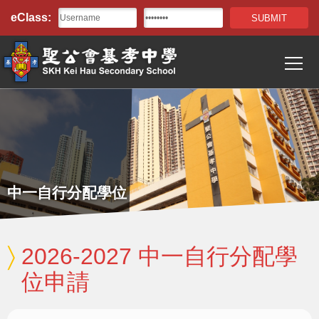
Top
移至主內容
eClass:
Bar
T
Main
navigation
中一自行分配學位
2026-2027 中一自行分配學
位申請