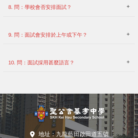
外）
8. 問：學校會否安排面試？
準則
比重
小五上、下
答：所有合資格申請人均獲安排參加第一輪面試。如成功進
如申請人就讀之小學每學年安排三
小五及小六成績
25%
學期及小六
入次輪面試，其家長/監護人亦需出席次輪面試。
9. 問：面試會安排於上午或下午？
次考試，請提交小五三次考試的成
上學期成績
操行
25%
績表、小六首次考試之成績表。
表影印本
答：星期六上午。面試信件會列出確實面試時間。
教育局提供之成績次第
25%
10. 問：面試採用甚麼語言？
申請人（學
面試表現
25%
生）之身份
答：粵語及英語，也接受申請人以普通話代替粵語。
證影印本
地址：
九龍藍田啟田道五號