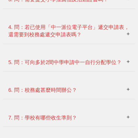
文件
備註
答：不需要。
本校「中一
4. 問：若已使用「中一派位電子平台」遞交申請表，
可於本校網頁下載
自行分配學
還需要到校務處遞交申請表嗎？
位申請表」
答：不需要。只需要選擇其中一種遞交方法。
教育局發出
包括載有相同編號的「教育局存
5. 問：可向多於2間中學申請中一自行分配學位？
之「中一自
根」、「學校存根」及「家長存
行分配學位
並切勿撕開
根」，
。
答：不可以。最多只可向2間中學申請中一自行分配學位。
申請表」
6. 問：校務處甚麼時間辦公？
長形回郵信
貼上郵票；
請
答：
星期一至五
(上午9時至12時、下午2時至5時)
封1個
寫上學生姓名及地址；
7. 問：學校有哪些收生準則？
星期六 (上午9時至12時)
（使用「中一派
請勿將申請表及回郵信封釘在一
(
公眾假期除外)
位電子平台」除
答：請閱下表：
起。