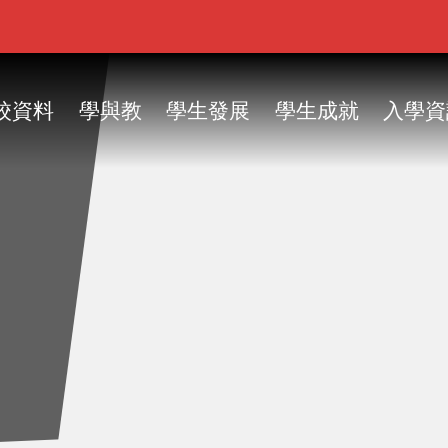
ain
vigation
校資料
學與教
學生發展
學生成就
入學資