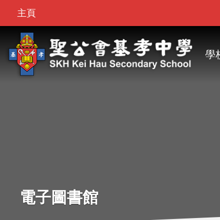
Top
移至主內容
主頁
Bar
M
na
學
電子圖書館