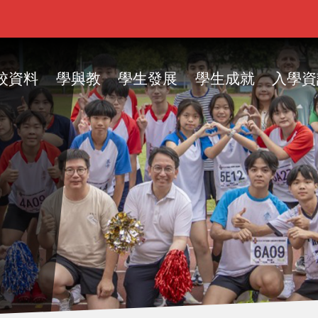
ain
vigation
校資料
學與教
學生發展
學生成就
入學資