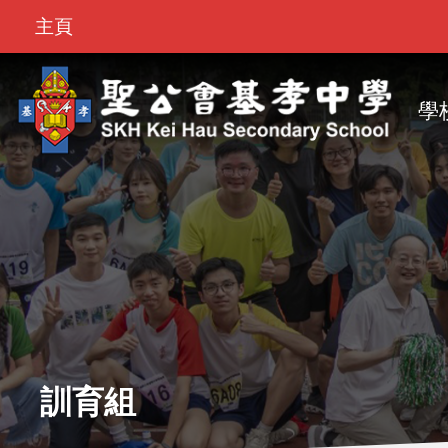
Top
移至主內容
主頁
Bar
M
na
學
訓育組