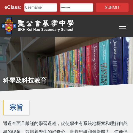
Top
移至主內容
eClass:
Bar
T
Main
navigation
科學及科技教育
宗旨
通過全面且嚴謹的學習過程，促使學生有系統地探索和理解自然
界的現象，並培養學生的好奇心、批判思維和創新能力，使他們