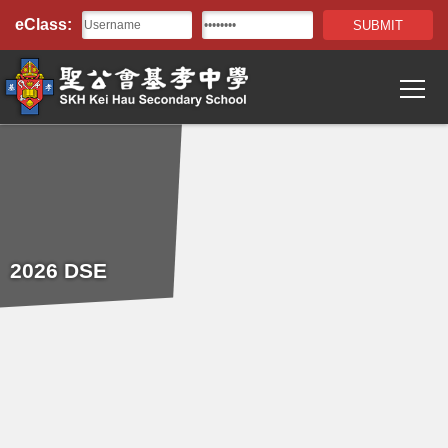
Top
移至主內容
eClass:
Bar
T
Main
navigation
2026 DSE