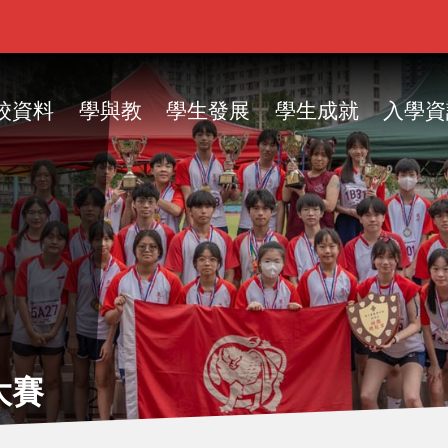
ain
vigation
校資料
學與教
學生發展
學生成就
入學資
大賽