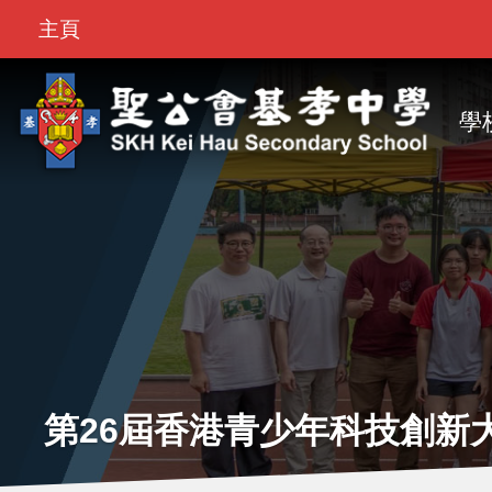
Top
移至主內容
主頁
Bar
M
na
學
第26屆香港青少年科技創新