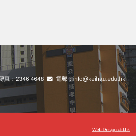
傳真：
2346 4648
電郵：
info@keihau.edu.hk
Web Design
ctd.hk