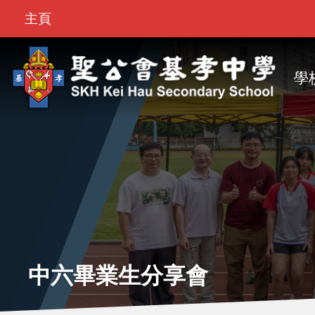
Top
移至主內容
主頁
Bar
M
na
學
中六畢業生分享會