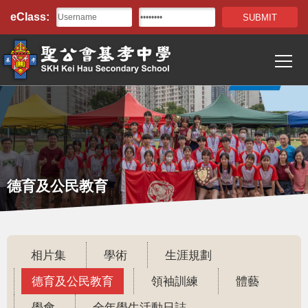
Top
移至主內容
eClass:
Bar
T
Main
navigation
德育及公民教育
相片集
學術
生涯規劃
德育及公民教育
領袖訓練
體藝
學會
全年學生活動日誌