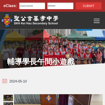
Top
移至主內容
eClass:
Bar
T
Main
navigation
輔導學長午間小遊戲
2024-05-10